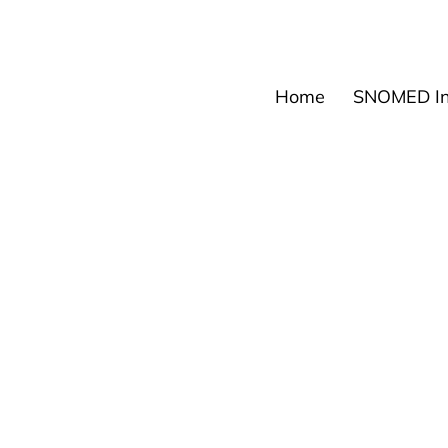
News
Events
Res
Home
SNOMED Int