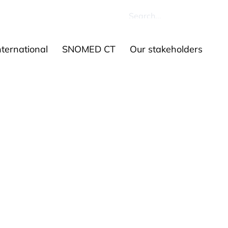
ources
Contact us
ernational
SNOMED CT
Our stakeholders